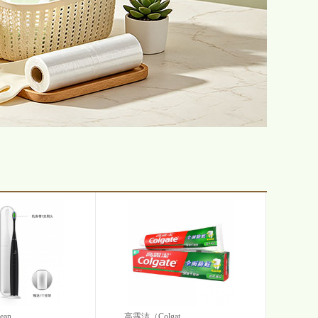
n...
高露洁（Colgat...