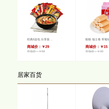
经典8连包 分享装 ...
盼盼 瑞士卷 草莓味.
商城价：￥29
商城价：￥15
市场价：￥58
市场价：￥30
居家百货