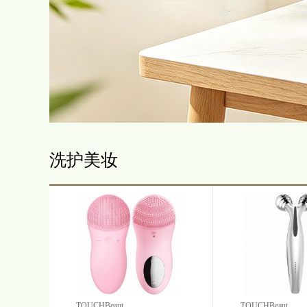
洗护美妆
TOUCHBeaut...
TOUCHBeaut...