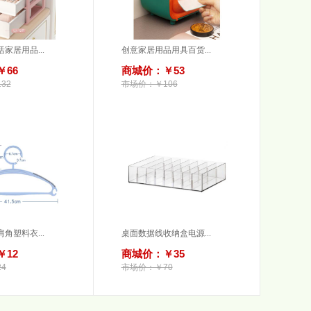
家居用品...
创意家居用品用具百货...
66
商城价：￥53
32
市场价：￥106
角塑料衣...
桌面数据线收纳盒电源...
12
商城价：￥35
4
市场价：￥70