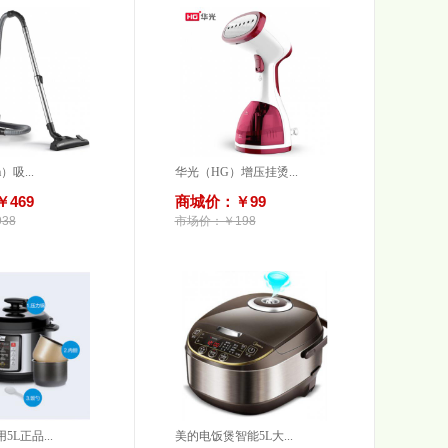
）吸...
华光（HG）增压挂烫...
469
商城价：￥99
38
市场价：￥198
L正品...
美的电饭煲智能5L大...