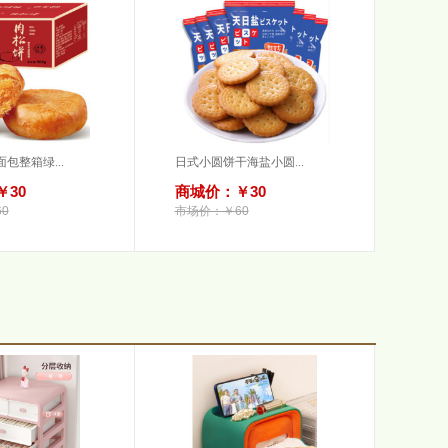
包整箱绿...
日式小圆饼干海盐小圆...
30
商城价：￥30
0
市场价：￥60