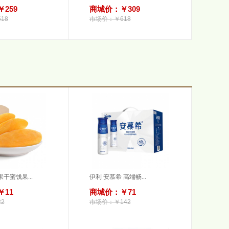
259
商城价：￥309
18
市场价：￥618
干蜜饯果...
伊利 安慕希 高端畅...
11
商城价：￥71
2
市场价：￥142