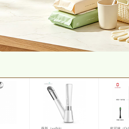
薇新（wellski...
欧可林（Oclea