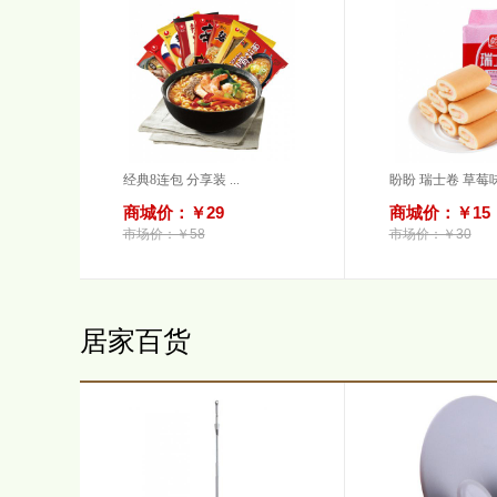
经典8连包 分享装 ...
盼盼 瑞士卷 草莓味.
商城价：￥29
商城价：￥15
市场价：￥58
市场价：￥30
居家百货