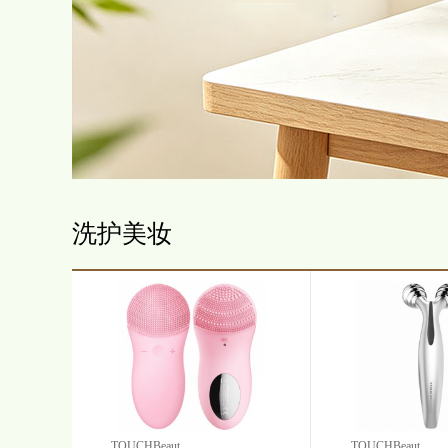
洗护美妆
TOUCHBeaut...
TOUCHBeaut...