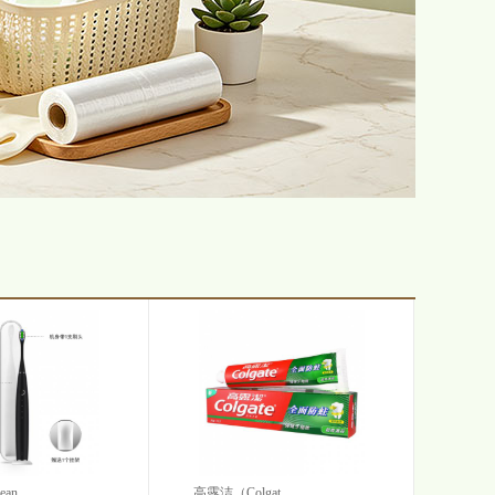
n...
高露洁（Colgat...