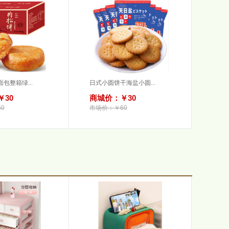
包整箱绿...
日式小圆饼干海盐小圆...
30
商城价：￥30
0
市场价：￥60