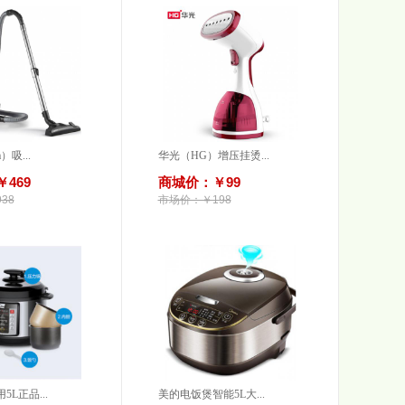
）吸...
华光（HG）增压挂烫...
469
商城价：￥99
38
市场价：￥198
L正品...
美的电饭煲智能5L大...