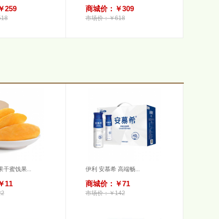
259
商城价：￥309
18
市场价：￥618
干蜜饯果...
伊利 安慕希 高端畅...
11
商城价：￥71
2
市场价：￥142