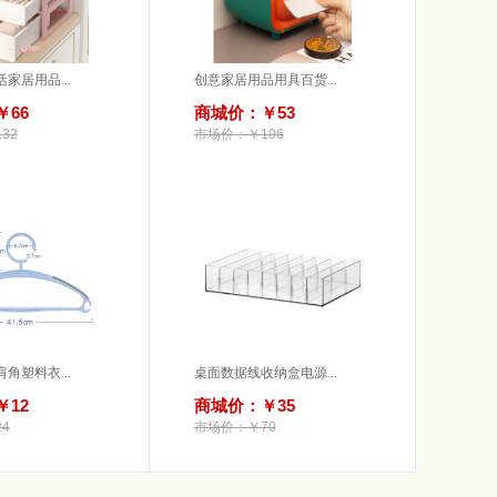
家居用品...
创意家居用品用具百货...
66
商城价：￥53
32
市场价：￥106
角塑料衣...
桌面数据线收纳盒电源...
12
商城价：￥35
4
市场价：￥70