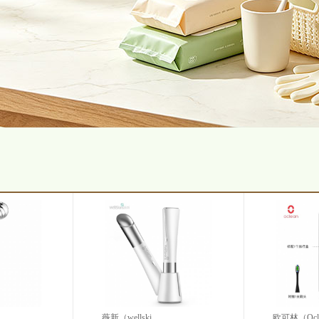
薇新（wellski...
欧可林（Oclea